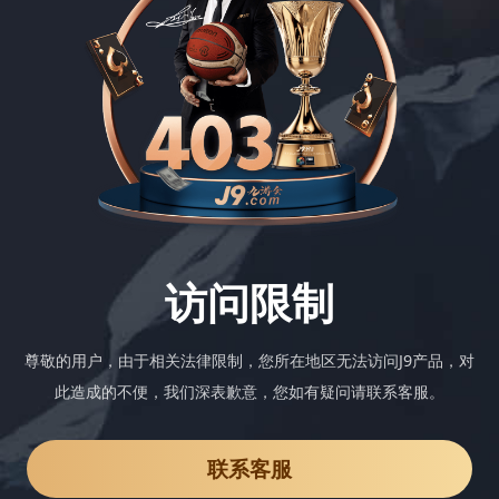
访问限制
尊敬的用户，由于相关法律限制，您所在地区无法访问J9产品，对
此造成的不便，我们深表歉意，您如有疑问请联系客服。
联系客服