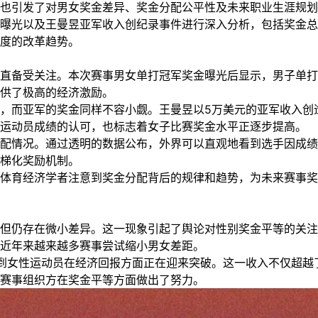
也引发了对男女奖金差异、奖金分配公平性及未来职业生涯规划
曝光以及王曼昱亚军收入创纪录事件进行深入分析，包括奖金总
度的改革趋势。
直备受关注。本次赛事男女单打冠军奖金曝光后显示，男子单打
供了极高的经济激励。
，而亚军的奖金同样不容小觑。王曼昱以5万美元的亚军收入创
运动员成绩的认可，也标志着女子比赛奖金水平正逐步提高。
配情况。通过透明的数据公布，外界可以直观地看到选手因成绩
梯化奖励机制。
体育经济学者注意到奖金分配背后的规律和趋势，为未来赛事奖
但仍存在微小差异。这一现象引起了舆论对性别奖金平等的关注
近年来越来越多赛事尝试缩小男女差距。
到女性运动员在经济回报方面正在迎来突破。这一收入不仅超越
赛事组织方在奖金平等方面做出了努力。