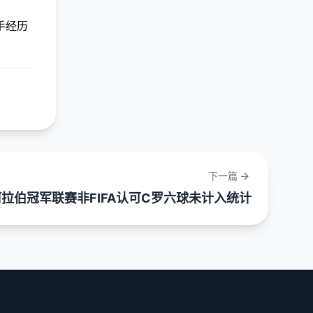
手经历
下一篇
阿拉伯冠军联赛非FIFA认可C罗六球未计入统计