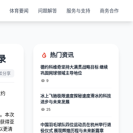
体育要闻
问题解答
服务与支持
商务合作
热门资讯
录
德约科维奇坚持大满贯战略目标 继续
巩固网球领域主导地位
分享
9
文约
冰上飞驰极限速度探秘速度滑冰的科技
进步与未来发展
25
。本次
获得亚
中国羽毛球队四位运动员在杭州举行退
以更清
役仪式 展现辉煌历程与未来新篇章