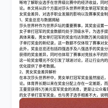
晰地了解职业选手在世界级比赛中的经济收益，同时
论。本文将从四个方面对莎头世界杯男女单冠军奖金
女奖金差异、对选手职业发展的影响以及赛事奖金制
1、奖金总览与数据揭秘
莎头世界杯作为世界乒坛的重要赛事，其奖金设置一
女子单打冠军的奖金数额均处于顶级水平，为选手提
具体来看，男女单打冠军的奖金均达到数万美元级别
子单打奖金的新纪录，这一数额不仅体现了赛事对女
此外，奖金总览还包括四强选手及八强选手的奖金分
获得的奖金差异，同时也体现了赛事对竞技水平的阶
这一轮奖金曝光不仅引发了球迷讨论，还让行业内的
优化提供了参考数据。
2、男女奖金差异解析
在本次莎头世界杯中，男女单打冠军奖金虽然接近，
论。体育界长期以来在奖金分配上存在一定差距，而
王曼昱获得5万美元亚军奖金的消息，更是让公众看
的女子单打亚军奖金，也与男子选手相差不大，说明