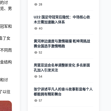
的讨
28
览、男
U22 国足夺冠背后隐忧：中场核心依
木兰需加速融入体系
冠军和
40
造了女
黄河岸边速度与激情碰撞 乾坤湾挑战
赛全国选手激情畅跑
不同而
52
金结构
男篮亚运会名单调整新变化 多名新面
孔加入引发关注
54
和讨
张宁讲述平凡人的奋斗故事彰显每个人
了以往
都能拥有精彩舞台
57