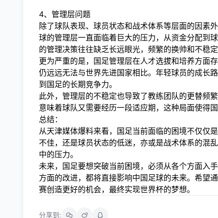
4、管理层问题
除了球队表现、球员状态和战术体系等层面的因素外
球的管理层一直面临着巨大的压力，从资金分配到球
的管理决策往往缺乏长远眼光，频繁的换帅和不稳定
更为严重的是，国足管理层在人才选拔和培养方面存
仍远远无法与世界先进国家相比。年轻球员的成长路
到国足的长期竞争力。
此外，管理层的不稳定也导致了教练团队的更替频繁
意味着球队又需要经历一段适应期，这种局面使得国
总结：
从天津媒体爆料来看，国足当前面临的困境不仅仅是
不佳，还是球员状态的低迷，亦或是战术体系的混乱
中的压力。
未来，国足要想突破当前困境，必须从各个方面入手
方面的改进，都将直接影响中国足球的未来。希望通
赛创造更好的机会，最终实现世界杯的梦想。
分享到: