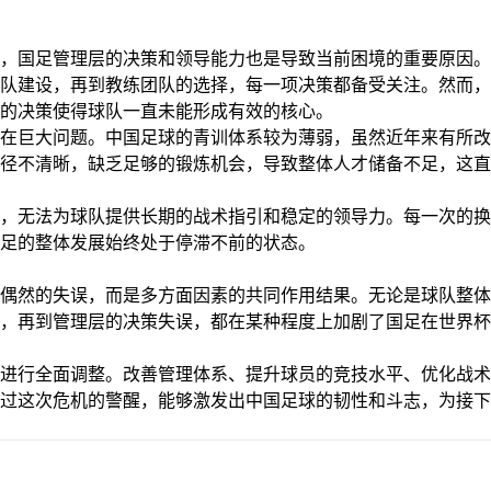
，国足管理层的决策和领导能力也是导致当前困境的重要原因。
队建设，再到教练团队的选择，每一项决策都备受关注。然而，
的决策使得球队一直未能形成有效的核心。
在巨大问题。中国足球的青训体系较为薄弱，虽然近年来有所改
径不清晰，缺乏足够的锻炼机会，导致整体人才储备不足，这直
，无法为球队提供长期的战术指引和稳定的领导力。每一次的换
足的整体发展始终处于停滞不前的状态。
偶然的失误，而是多方面因素的共同作用结果。无论是球队整体
，再到管理层的决策失误，都在某种程度上加剧了国足在世界杯
进行全面调整。改善管理体系、提升球员的竞技水平、优化战术
过这次危机的警醒，能够激发出中国足球的韧性和斗志，为接下