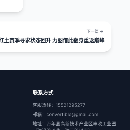
下一篇
红土赛季寻求状态回升 力图借此翻身重返巅峰
联系方式
客服热线：15521295277
邮箱：convertible@gmail.com
地址：万年县高新技术产业区丰收工业园