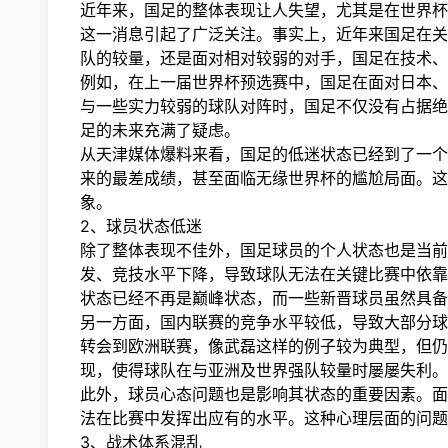
近年来，国足的整体表现让人失望，尤其是在世界杯
这一消息引起了广泛关注。事实上，近年来国足在关
队的较量，还是面对相对较弱的对手，国足在技术、
例如，在上一届世界杯预选赛中，国足在面对日本、
与一些实力较弱的球队对阵时，国足不仅没有占据绝
足的未来充满了疑虑。
从天津媒体爆料来看，国足的低迷状态已经到了一个
来的最差成绩，甚至面临无缘世界杯的尴尬局面。这
象。
2、球员状态低迷
除了整体表现不佳外，国足球员的个人状态也是当前
发、竞技水平下降，导致球队无法在关键比赛中依靠
状态已经不再是巅峰状态，而一些新晋球员虽然具备
另一方面，国内联赛的竞争水平较低，导致大部分球
转会到欧洲联赛，像武磊这样的例子较为典型，但仍
现，使得球队在与亚洲及世界强队较量时屡屡失利。
此外，球员心态问题也是影响其状态的重要因素。面
法在比赛中发挥出应有的水平。这种心理层面的问题
3、战术体系混乱