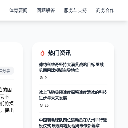
体育要闻
问题解答
服务与支持
商务合作
热门资讯
德约科维奇坚持大满贯战略目标 继续
巩固网球领域主导地位
分享
9
临的困
冰上飞驰极限速度探秘速度滑冰的科技
现不
进步与未来发展
们将探
25
，提出
中国羽毛球队四位运动员在杭州举行退
役仪式 展现辉煌历程与未来新篇章