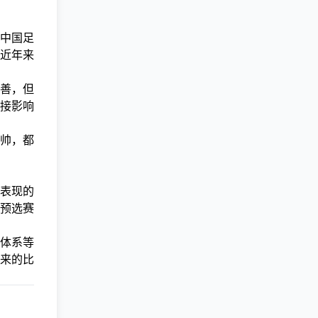
中国足
近年来
善，但
接影响
帅，都
表现的
预选赛
体系等
来的比