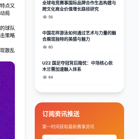
全球电竞赛事国际品牌合作生态构建与
特点又
跨文化商业价值增长路径研究
动局
56
的球队
中国花样游泳如何通过艺术与力量的融
击策略
合展现独特的美感与魅力
60
现散乱
U22 国足夺冠背后隐忧：中场核心依
木兰需加速融入体系
64
订阅资讯推送
第一时间获取最新赛事资讯