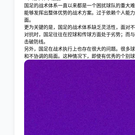
国足的战术体系一直以来都是一个困扰球队的重大难
能够发挥出整体优势的战术方案。过于依赖个人能力
面。
更为关键的是，国足的战术体系缺乏灵活性，面对不
对抗时，国足往往在控球和传球方面处于劣势；而与
击破防线。
另外，国足在战术执行上也存在很大的问题。很多球
和不协调的局面。这种情况下，即使有优秀的个别球